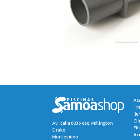
Acc
Tr
Ilu
Cli
Av. Italia 6836 esq. Millington
Fil
Drake
Acc
Montevideo