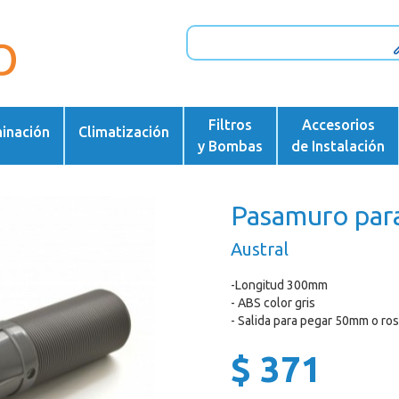
Filtros
Accesorios
minación
Climatización
y Bombas
de Instalación
Pasamuro par
Austral
-Longitud 300mm
- ABS color gris
- Salida para pegar 50mm o ro
$ 371