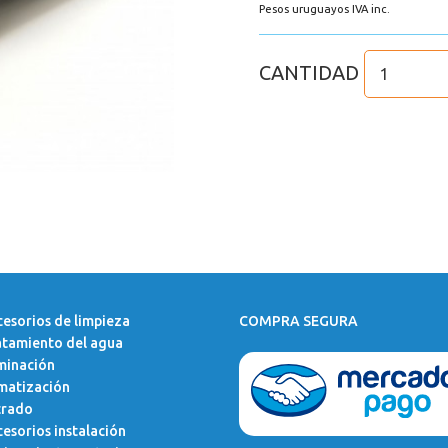
Pesos uruguayos IVA inc.
CANTIDAD
esorios de limpieza
COMPRA SEGURA
atamiento del agua
minación
matización
trado
esorios instalación