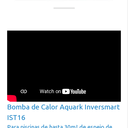
de
Limpieza
Tratamiento
de
Agua
Iluminación
Climatización
Filtros
y
Bombas
Accesorios
de
Bomba de Calor Aquark Inversmart
Instalación
IST16
Equipamiento
Para piscinas de hasta 30m² de espejo de