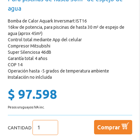
Exterior
agua
Promociones
Bomba de Calor Aquark Inversmart IST16
16kw de potencia, para piscinas de hasta 30 m² de espejo de
agua (aprox 45m³)
Mi
Control total mediante App del celular
Cuenta
Compresor Mitsubishi
Super Silenciosa 46dB
Garantía total 4 años
COP 14
Operación hasta -5 grados de temperatura ambiente
Instalación no inlcluida
$ 97.598
Pesos uruguayos IVA inc.
Comprar
CANTIDAD