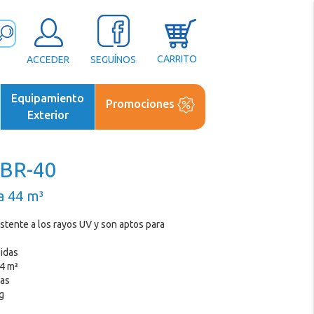
CARRITO
ACCEDER
SEGUÍNOS
Equipamiento
Promociones
Exterior
 BR-40
a 44 m³
istente a los rayos UV y son aptos para
idas
44 m³
ías
g