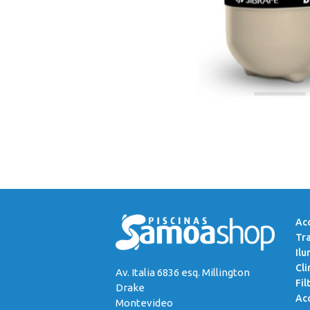
Acc
Tr
Ilu
Cli
Av. Italia 6836 esq. Millington
Fil
Drake
Acc
Montevideo