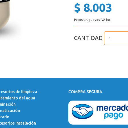
$ 8.003
Pesos uruguayos IVA inc.
CANTIDAD
esorios de limpieza
COMPRA SEGURA
atamiento del agua
minación
matización
trado
esorios instalación