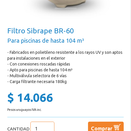
Tratamiento
de
Agua
Filtro Sibrape BR-60
Iluminación
Para piscinas de hasta 104 m³
Climatización
Filtros
- Fabricados en polietileno resistente a los rayos UV y son aptos
para instalaciones en el exterior
y
- Con conexiones roscadas rápidas
Bombas
- Apto para piscinas de hasta 104 m³
- Multiválvula selectora de 6 vías
Accesorios
- Carga filtrante necesaria 180kg
de
$ 14.066
Instalación
Equipamiento
Pesos uruguayos IVA inc.
Exterior
Promociones
Comprar
CANTIDAD