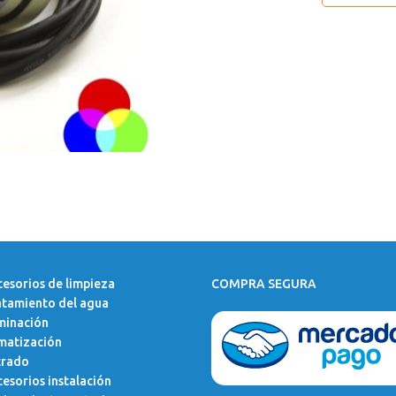
esorios de limpieza
COMPRA SEGURA
atamiento del agua
minación
matización
trado
esorios instalación