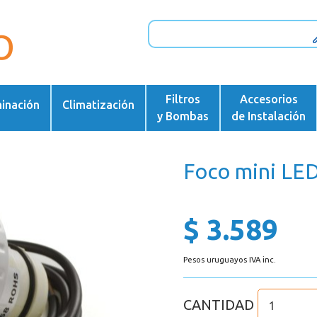
Filtros
Accesorios
minación
Climatización
y Bombas
de Instalación
Foco mini LED
$ 3.589
Pesos uruguayos IVA inc.
CANTIDAD