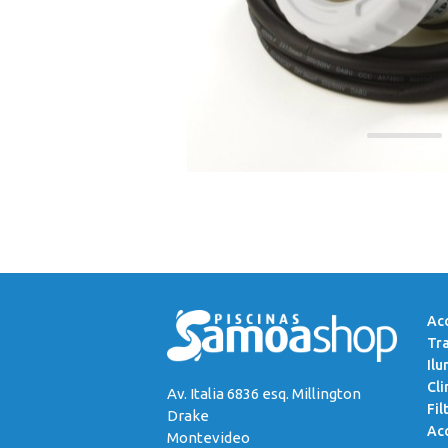
Acc
Tr
Ilu
Cli
Av. Italia 6836 esq. Millington
Fil
Drake
Acc
Montevideo