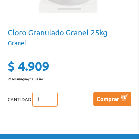
de
Agua
Iluminación
Cloro Granulado Granel 25kg
Climatización
Granel
Filtros
y
$ 4.909
Bombas
Accesorios
Pesos uruguayos IVA inc.
de
Instalación
Comprar
CANTIDAD
Equipamiento
Exterior
Promociones