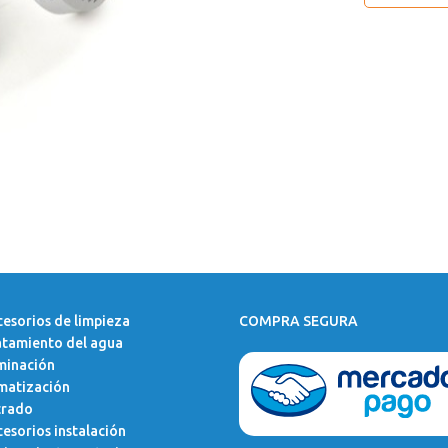
esorios de limpieza
COMPRA SEGURA
atamiento del agua
minación
matización
trado
esorios instalación