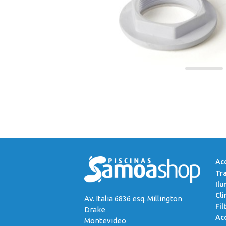
Acc
Tr
Ilu
Cli
Av. Italia 6836 esq. Millington
Fil
Drake
Acc
Montevideo