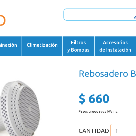
Filtros
Accesorios
minación
Climatización
y Bombas
de Instalación
Rebosadero B
$ 660
Pesos uruguayos IVA inc.
CANTIDAD