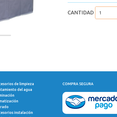
CANTIDAD
esorios de limpieza
COMPRA SEGURA
atamiento del agua
minación
matización
trado
esorios instalación