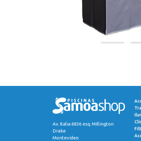
Acc
Tr
Ilu
Cli
Av. Italia 6836 esq. Millington
Fil
Drake
Acc
Montevideo