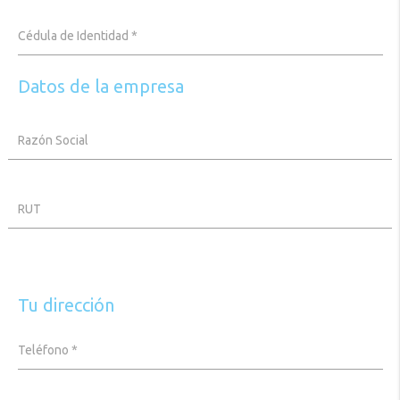
Accesorios
Cédula de Identidad *
de
Instalación
Datos de la empresa
Equipamiento
Exterior
Razón Social
Promociones
RUT
Mi
Cuenta
Tu dirección
Teléfono *