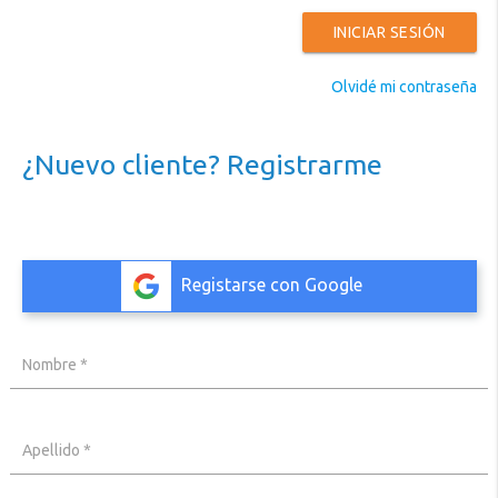
INICIAR SESIÓN
Olvidé mi contraseña
Accesorios
¿Nuevo cliente? Registrarme
de
Limpieza
Tratamiento
de
Registarse con Google
Agua
Iluminación
Nombre *
Climatización
Filtros
Apellido *
y
Bombas